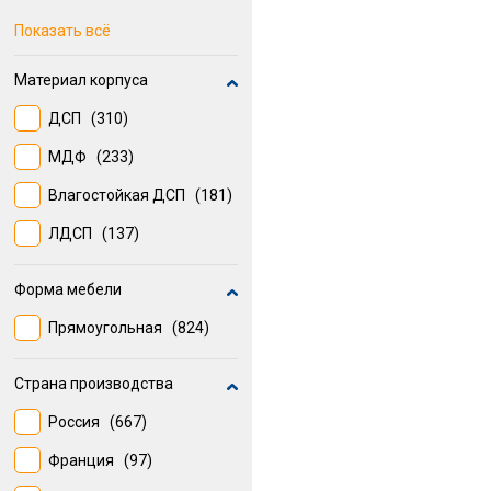
Стекло
(19)
Показать всё
Зеркало
(11)
Материал корпуса
Дерево и эффект дерева
ДСП
(310)
(11)
МДФ
(233)
МДФ , Зеркало
(9)
Влагостойкая ДСП
(181)
ЛДСП
(137)
Форма мебели
Прямоугольная
(824)
Страна производства
Россия
(667)
Франция
(97)