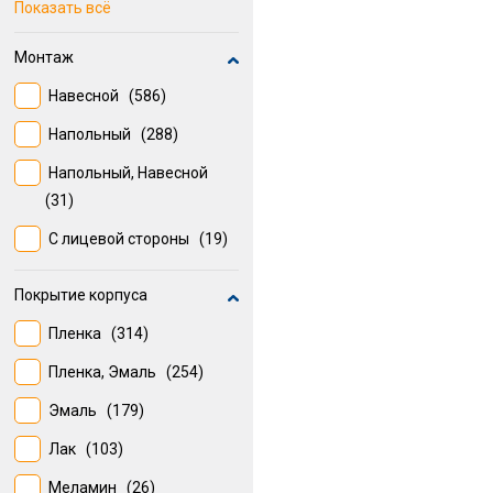
Венеция
(27)
Показать всё
Odeon Up
(25)
Монтаж
Барселона
(24)
Навесной
(586)
Даллас
(22)
Напольный
(288)
Жасмин
(22)
Напольный, Навесной
Олеандр-2
(22)
(31)
Rythmik
(20)
С лицевой стороны
(19)
Покрытие корпуса
Пленка
(314)
Пленка, Эмаль
(254)
Эмаль
(179)
Лак
(103)
Меламин
(26)