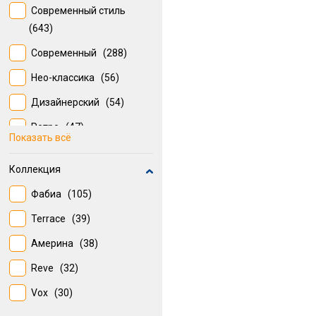
Коричневый, Белый
(26)
Современный стиль
(643)
Современный
(288)
Нео-классика
(56)
Дизайнерский
(54)
Ретро
(47)
Показать всё
Классика
(39)
Коллекция
Индустриальный
(22)
Фабиа
(105)
Hi-tech
(18)
Terrace
(39)
Современный
классический
Америна
(38)
(18)
Основное
Reve
(32)
(13)
Vox
(30)