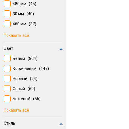
480 мм
(45)
452 мм
(25)
30 мм
(40)
500 мм
(24)
460 мм
(37)
300 мм
(30)
Показать всё
310 мм
(26)
Цвет
400 мм
(22)
Белый
(804)
470 мм
(22)
Коричневый
(147)
3.5
(21)
Черный
(94)
435 мм
(20)
Серый
(69)
3
(19)
Бежевый
(56)
Серебро
(41)
Показать всё
Бежевый, Белый
(27)
Стиль