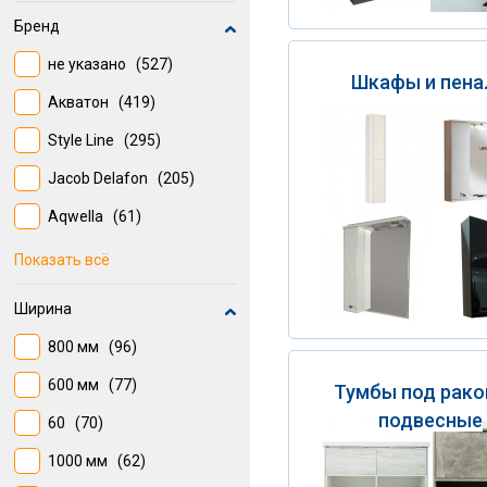
Бренд
не указано
(527)
Шкафы и пен
Акватон
(419)
Style Line
(295)
Jacob Delafon
(205)
Aqwella
(61)
SENSEA
(47)
Показать всё
Cersanit
(43)
Ширина
BELUX
(41)
800 мм
(96)
VIGO
(40)
600 мм
(77)
Тумбы под рако
SANFLOR
(36)
подвесные
60
(70)
Niagara
(31)
1000 мм
(62)
Aqwella 5 звезд
(29)