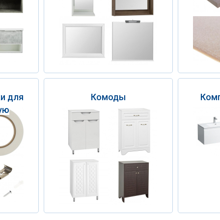
ки для
Комоды
Ком
ную