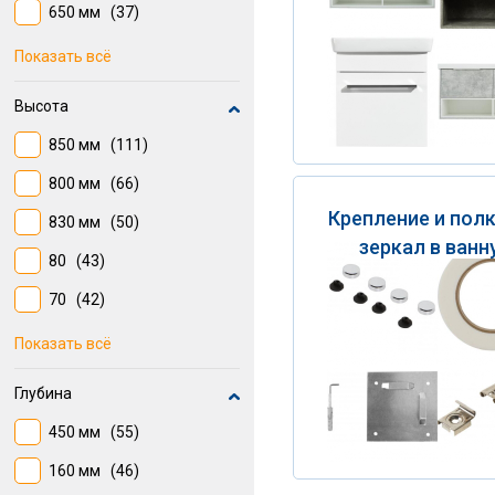
650 мм
(37)
500 мм
(34)
Показать всё
700 мм
(33)
Высота
1200 мм
(32)
850 мм
(111)
350 мм
(32)
800 мм
(66)
50
(30)
Крепление и пол
830 мм
(50)
300 мм
(27)
зеркал в ван
80
(43)
750 мм
(23)
70
(42)
700 мм
(35)
Показать всё
820 мм
(33)
Глубина
445 мм
(30)
450 мм
(55)
600 мм
(28)
160 мм
(46)
650 мм
(25)