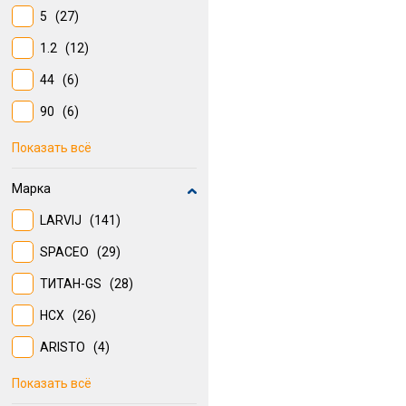
5
(27)
Металлический стеллаж
1.2
(12)
(8)
44
(6)
Крючок
(7)
90
(6)
Коробка
(6)
1.5
(6)
Показать всё
60
(5)
Марка
1.6
(5)
LARVIJ
(141)
60.0
(5)
SPACEO
(29)
600 мм
(5)
ТИТАН-GS
(28)
500 мм
(4)
НСХ
(26)
40.0
(4)
ARISTO
(4)
ПРАКТИК
(3)
Показать всё