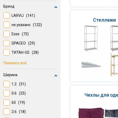
Бренд
LARVIJ
(141)
Стеллажи
не указано
(122)
Esse
(73)
SPACEO
(29)
ТИТАН-GS
(28)
НСХ
(26)
Показать всё
КМ
(22)
Ширина
DMX
(19)
1.2
(31)
AR Shelving
(6)
0.6
(25)
Чехлы для од
60
(19)
2.6
(18)