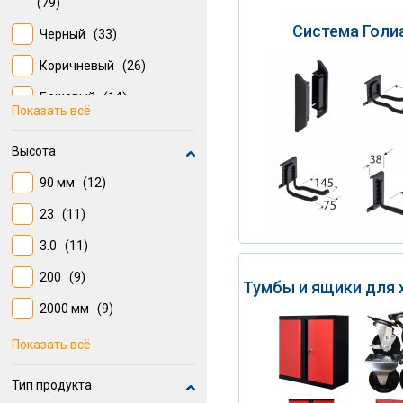
(79)
Система Голи
Черный
(33)
Коричневый
(26)
Бежевый
(14)
Показать всё
Жёлтый / золотой
(11)
Высота
Синий
(10)
90 мм
(12)
Бесцветный /
прозрачный
23
(11)
(10)
Разноцветный
3.0
(11)
(7)
Фиолетовый
200
(9)
(6)
Тумбы и ящики для 
Красный
2000 мм
(9)
(6)
35 мм
(8)
Показать всё
90
(7)
Тип продукта