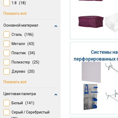
1.8
(18)
1000 мм
(13)
Показать всё
30
(9)
Основной материал
75 мм
(7)
Сталь
(196)
2.5
(7)
Металл
(43)
1.5
(6)
Системы на
Пластик
(34)
25
(6)
перфорированных 
Полиэстер
(25)
100
(6)
Дерево
(20)
Полипропилен
(10)
Показать всё
Синтетический
(6)
Цветовая палитра
PEVA
(4)
Белый
(141)
Серый / Серебристый