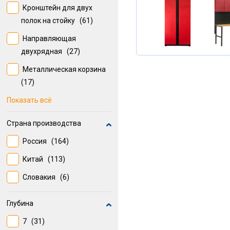
21.5
(6)
Кронштейн для двух
6.7
(6)
полок на стойку
(61)
6.0
(6)
Направляющая
двухрядная
(27)
135
(6)
Металлическая корзина
40
(6)
(17)
Показать всё
Вешалка
(17)
Направляющая
Страна производства
однорядная
(16)
Россия
(164)
Чехол для костюма
(14)
Китай
(113)
Набор реек простых, 4 шт.
Словакия
(6)
(9)
Рельсовая
Глубина
направляющая
(8)
7
(31)
Прямая полка
(8)