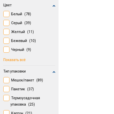
DOMO PAK
(3)
Цвет
Белый
(78)
Серый
(39)
Желтый
(11)
Бежевый
(10)
Черный
(9)
Прозрачный
(8)
Показать всё
Светло-Серый
(7)
Тип упаковки
Хром
(7)
Мешок/пакет
(89)
Красный
(6)
Пакетик
(37)
Разноцветный
(5)
Термоусадочная
Синий
(5)
упаковка
(25)
Хромированный
(4)
Картон
(21)