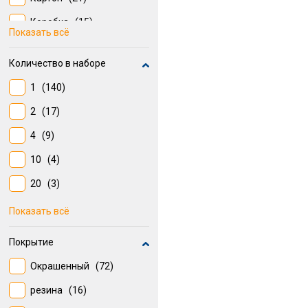
Коробка
(15)
Показать всё
Без упаковки
(13)
Количество в наборе
1
(140)
2
(17)
4
(9)
10
(4)
20
(3)
6
(3)
Показать всё
12
(2)
Покрытие
Окрашенный
(72)
резина
(16)