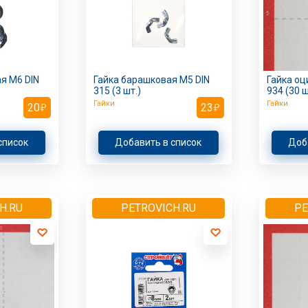
я M6 DIN
Гайка барашковая M5 DIN
Гайка оц
315 (3 шт.)
934 (30 ш
Гайки
Гайки
20
23
список
Добавить в список
Доб
H.RU
PETROVICH.RU
PE