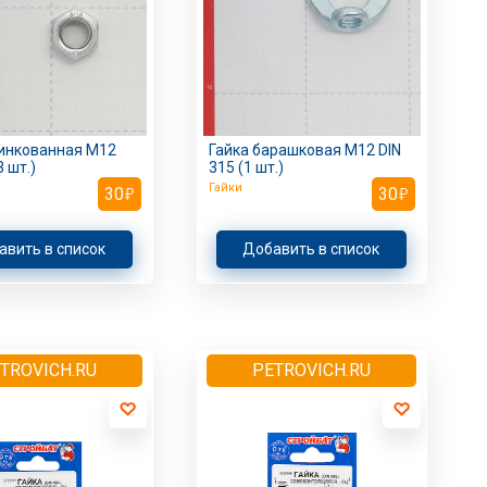
цинкованная M12
Гайка барашковая M12 DIN
3 шт.)
315 (1 шт.)
Гайки
30
30
авить в список
Добавить в список
TROVICH.RU
PETROVICH.RU