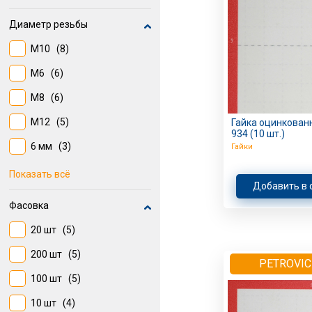
Диаметр резьбы
М10
(8)
М6
(6)
М8
(6)
М12
(5)
Гайка оцинкован
934 (10 шт.)
6 мм
(3)
Гайки
М4
(2)
Показать всё
Добавить в 
М5
(2)
Фасовка
8 мм
(1)
20 шт
(5)
М8 Шаг резьбы: 1,25 мм
200 шт
(5)
(1)
PETROVIC
100 шт
(5)
М14
(1)
10 шт
(4)
М3
(1)