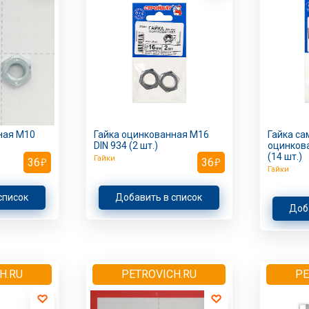
ная M10
Гайка оцинкованная M16
Гайка с
DIN 934 (2 шт.)
оцинкова
(14 шт.)
Гайки
36
36
Гайки
список
Добавить в список
Доб
H.RU
PETROVICH.RU
PE