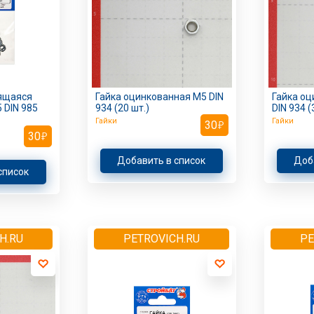
ящаяся
Гайка оцинкованная M5 DIN
Гайка о
 DIN 985
934 (20 шт.)
DIN 934 (
Гайки
Гайки
30
30
Добавить в список
Доб
список
H.RU
PETROVICH.RU
PE