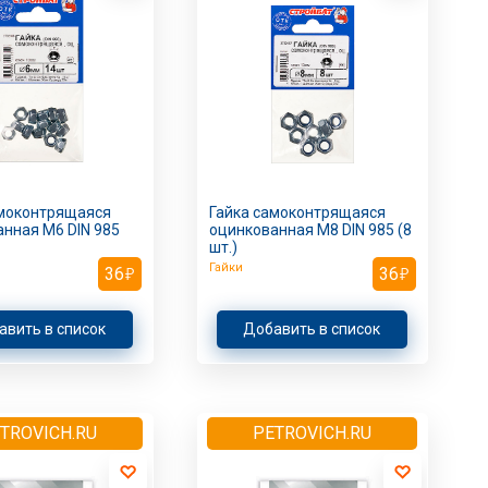
амоконтрящаяся
Гайка самоконтрящаяся
нная M6 DIN 985
оцинкованная M8 DIN 985 (8
шт.)
Гайки
36
36
авить в список
Добавить в список
TROVICH.RU
PETROVICH.RU