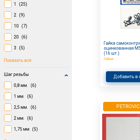
1
(25)
2
(9)
10
(7)
20
(6)
Гайка самоконтр
3
(5)
оцинкованная M5
(16 шт.)
5
(4)
Гайки
Показать всё
15
(3)
Шаг резьбы
Добавить в 
6
(3)
0,8 мм.
(6)
25
(3)
1 мм.
(6)
200
(2)
PETROVIC
2,5 мм.
(6)
4
(2)
2 мм.
(6)
60
(1)
1,75 мм
(5)