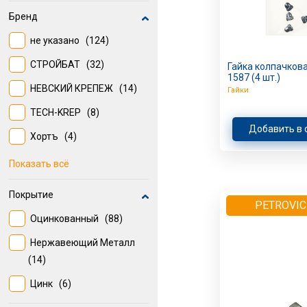
Бренд
не указано
(124)
СТРОЙБАТ
(32)
Гайка колпачкова
1587 (4 шт.)
НЕВСКИЙ КРЕПЕЖ
(14)
Гайки
TECH-KREP
(8)
Добавить в 
Хортъ
(4)
DKC
(2)
Показать всё
Покрытие
PETROVIC
Оцинкованный
(88)
Нержавеющий Металл
(14)
Цинк
(6)