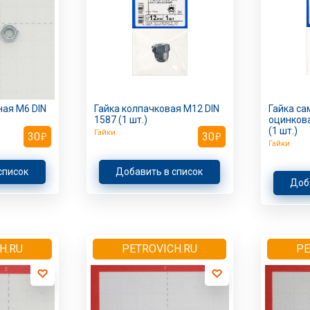
ная M6 DIN
Гайка колпачковая M12 DIN
Гайка с
1587 (1 шт.)
оцинкова
(1 шт.)
Гайки
30
30
Гайки
список
Добавить в список
Доб
H.RU
PETROVICH.RU
PE