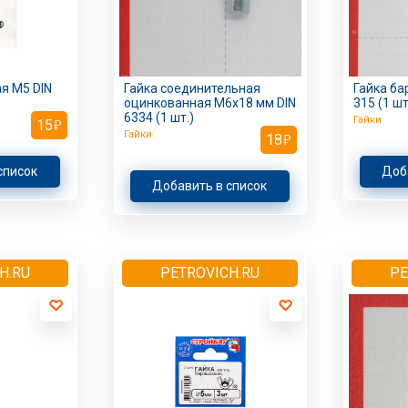
я M5 DIN
Гайка соединительная
Гайка ба
оцинкованная M6х18 мм DIN
315 (1 шт
6334 (1 шт.)
Гайки
15
Гайки
18
список
Доб
Добавить в список
H.RU
PETROVICH.RU
PE