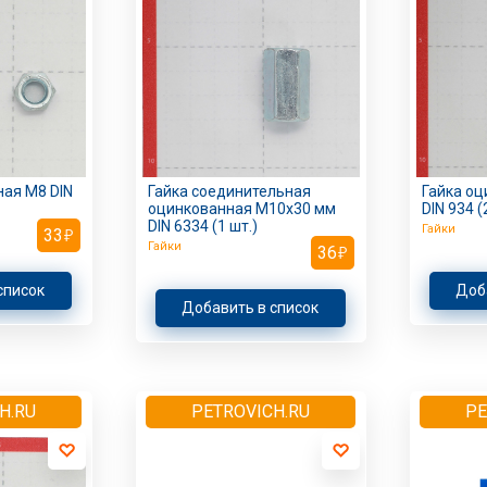
ная M8 DIN
Гайка соединительная
Гайка о
оцинкованная M10х30 мм
DIN 934 (
DIN 6334 (1 шт.)
Гайки
33
Гайки
36
список
Доб
Добавить в список
H.RU
PETROVICH.RU
PE