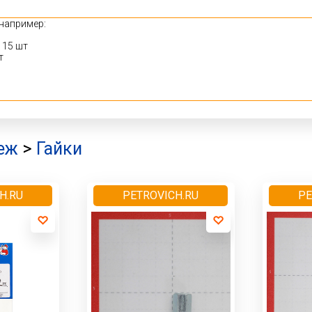
еж
>
Гайки
H.RU
PETROVICH.RU
PE