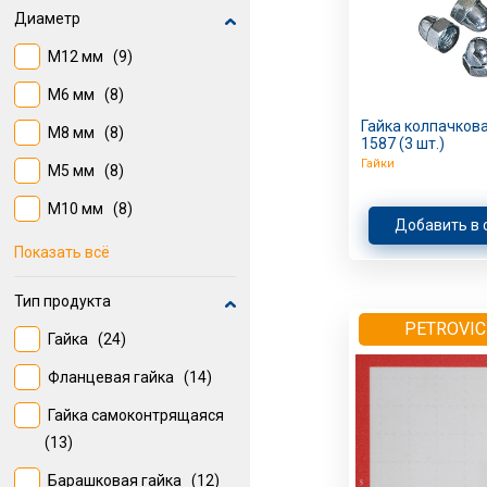
Диаметр
М12 мм
(9)
М6 мм
(8)
Гайка колпачкова
М8 мм
(8)
1587 (3 шт.)
Гайки
М5 мм
(8)
М10 мм
(8)
Добавить в 
М4 мм
(6)
Показать всё
М14 мм
(5)
Тип продукта
6 мм
(5)
PETROVIC
Гайка
(24)
М16 мм
(4)
Фланцевая гайка
(14)
4 мм
(3)
Гайка самоконтрящаяся
М20 мм
(3)
(13)
М18 мм
(3)
Барашковая гайка
(12)