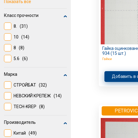
1,50 мм
(5)
Показать всё
1 мм
(4)
Класс прочности
1,5 мм.
(4)
8.
(31)
1,75 мм.
(4)
10
(14)
1,25 мм
(4)
8
(8)
Гайка оцинкован
934 (15 шт.)
1,25 мм.
(4)
5.6
(6)
Гайки
1,5 мм
(4)
Марка
Добавить в 
СТРОЙБАТ
(32)
НЕВСКИЙ КРЕПЕЖ
(14)
TECH-KREP
(8)
PETROVIC
Производитель
Китай
(49)