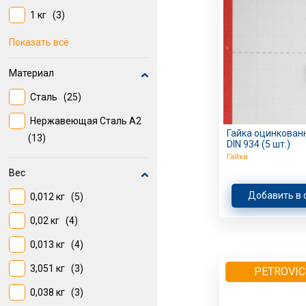
1 кг
(3)
12 мм
(1)
15 шт
(3)
Показать всё
30 шт
(2)
Материал
500 шт
(2)
Сталь
(25)
5 шт
(2)
Нержавеющая Сталь А2
Гайка оцинкован
2 шт
(2)
(13)
DIN 934 (5 шт.)
Гайки
6 шт
(1)
Вес
18 шт
(1)
Добавить в 
0,012 кг
(5)
0,02 кг
(4)
0,013 кг
(4)
3,051 кг
(3)
PETROVIC
0,038 кг
(3)