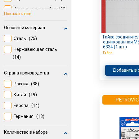
Шестигранная гайка
(10)
Показать всё
Гайка переходная
(10)
Основной материал
Колпачковая гайка
(7)
Гайка соедините
Сталь
(75)
Удлиненная
оцинкованная M8
6334 (1 шт.)
шестигранная гайка
Нержавеющая сталь
(1)
Гайки
(14)
Добавить в 
Страна производства
Россия
(38)
Китай
(19)
PETROVIC
Европа
(14)
Германия
(13)
Количество в наборе