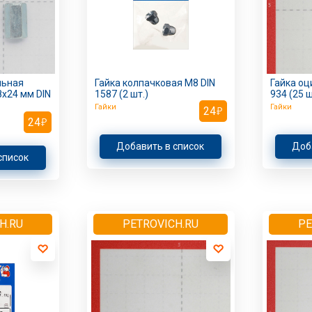
льная
Гайка колпачковая M8 DIN
Гайка оц
х24 мм DIN
1587 (2 шт.)
934 (25 ш
Гайки
Гайки
24
24
Добавить в список
Доб
список
H.RU
PETROVICH.RU
PE