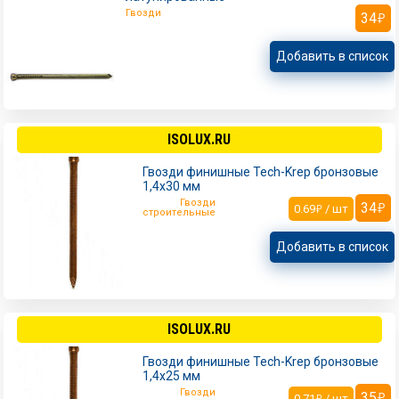
Гвозди
34
Добавить в список
ISOLUX.RU
Гвозди финишные Tech-Krep бронзовые
1,4х30 мм
Гвозди
34
0.69
/ шт
строительные
Добавить в список
ISOLUX.RU
Гвозди финишные Tech-Krep бронзовые
1,4х25 мм
Гвозди
35
0.71
/ шт