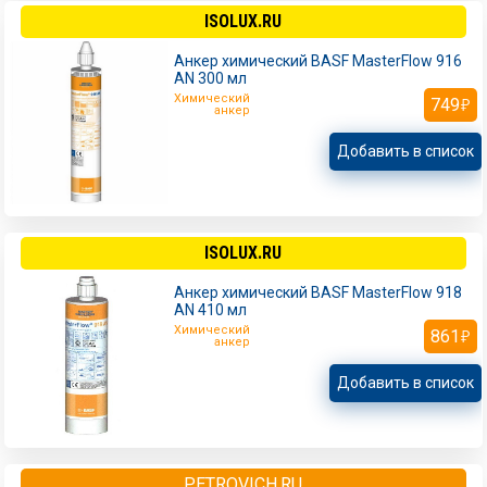
ISOLUX.RU
Анкер химический BASF MasterFlow 916
AN 300 мл
Химический
749
анкер
Добавить в список
ISOLUX.RU
Анкер химический BASF MasterFlow 918
AN 410 мл
Химический
861
анкер
Добавить в список
PETROVICH.RU