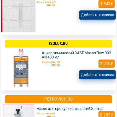
Химический
1 843
анкер
Добавить в список
ISOLUX.RU
Анкер химический BASF MasterFlow 932
AN 400 мл
Химический
2 010
анкер
Добавить в список
PETROVICH.RU
Насос для продувки отверстий Sormat
Химический
2 255
анкер