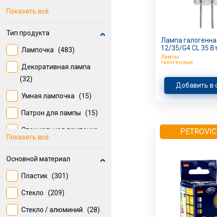
GX53
(21)
Показать всё
G13
(18)
Тип продукта
Лампа галогенная
Отсутствует
(13)
12/35/G4 СL 35 В
Лампочка
(483)
Лампы
G9 (230 В)
(11)
галогенные
Декоративная лампа
R7S (230 В)
(10)
(32)
Добавить в 
E14
(9)
Умная лампочка
(15)
Встроенные светодиоды
Патрон для лампы
(15)
(8)
Специальная лампочка
PETROVIC
Показать всё
(11)
Основной материал
Линейная
люминисцентная лампа
Пластик
(301)
(8)
Стекло
(209)
Туба
(7)
Стекло / алюминий
(28)