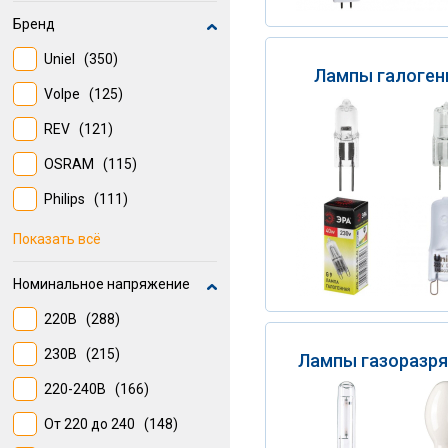
Бренд
Uniel
(350)
Лампы галоген
Volpe
(125)
REV
(121)
OSRAM
(115)
Philips
(111)
LEXMAN
(107)
Показать всё
GAUSS
(105)
Номинальное напряжение
UNIEL
(97)
220В
(288)
IEK
(68)
230В
(215)
Лампы газоразр
Navigator
(59)
220-240В
(166)
VOLPE
(51)
От 220 до 240
(148)
Osram
(38)