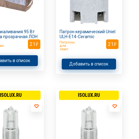
каливания 95 Вт
Патрон керамический Uniel
а прозрачная ЛОН
ULH-E14-Ceramic
Патроны
21
21
ия
для
ламп
авить в список
Добавить в список
ISOLUX.RU
ISOLUX.RU