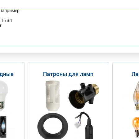
одные
Патроны для ламп
Ла