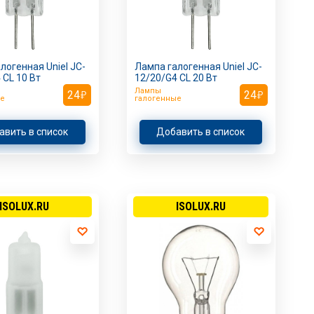
логенная Uniel JC-
Лампа галогенная Uniel JC-
 СL 10 Вт
12/20/G4 СL 20 Вт
Лампы
24
24
е
галогенные
авить в список
Добавить в список
ISOLUX.RU
ISOLUX.RU