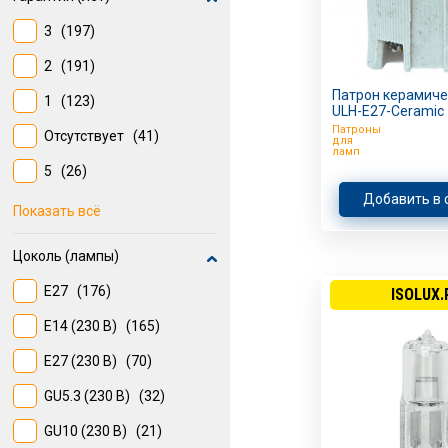
7
(20)
3
(197)
4
(19)
2
(191)
6
(19)
Патрон керамичес
1
(123)
ULH-E27-Ceramic
60
(18)
Патроны
Отсутствует
(41)
для
ламп
11.0
(17)
5
(26)
Добавить в 
0.5
(8)
Показать всё
Цоколь (лампы)
E27
(176)
ISOLUX.
E14 (230 В)
(165)
E27 (230 В)
(70)
GU5.3 (230 В)
(32)
GU10 (230 В)
(21)