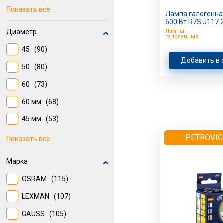
GX53
(27)
Показать всё
Лампа галогенная
500 Вт R7S J117 
Встроенные светодиоды
Диаметр
Лампы
(21)
галогенные
45
(90)
E40
(17)
Добавить в 
50
(80)
G9
(14)
60
(73)
G4
(11)
60 мм
(68)
45 мм
(53)
35
(47)
PETROVIC
Показать всё
50 мм
(28)
Марка
37
(27)
OSRAM
(115)
37 мм
(26)
LEXMAN
(107)
35 мм
(19)
GAUSS
(105)