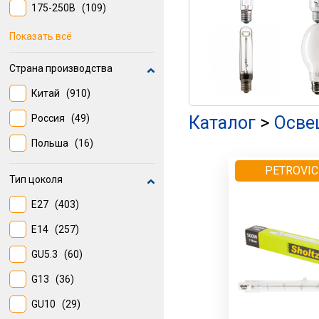
175-250В
(109)
180-240В
(64)
Показать всё
От 170 до 240
(48)
Страна производства
200-250В
(33)
Китай
(910)
12В
(21)
Россия
(49)
Каталог
>
Осве
176-264В
(13)
Польша
(16)
PETROVIC
Тип цоколя
E27
(403)
E14
(257)
GU5.3
(60)
G13
(36)
GU10
(29)