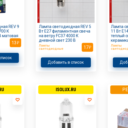
ная REV 9
Лампа светодиодная REV 5
Лампа св
700 К
Вт Е27 филаментная свеча
11 Вт E1
В матовая
на ветру FC37 4000 К
теплый с
дневной свет 230 В
керамик
13
Лампы
Лампы
17
светодиодные
светодио
список
Добавить в список
Доб
RU
ISOLUX.RU
PE