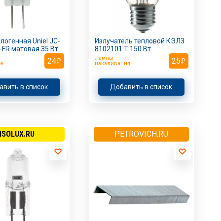
логенная Uniel JC-
Излучатель тепловой КЭЛЗ
 FR матовая 35 Вт
8102101 Т 150 Вт
Лампы
24
25
е
накаливания
авить в список
Добавить в список
ISOLUX.RU
PETROVICH.RU