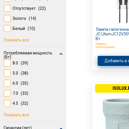
Отсутствует
(22)
Золото
(14)
Белый
(10)
Лампа галогенна
JC LKsmJC12V35W
Янтарный
(9)
Вт
Показать всё
Лампы
галогенные
Потребляемая мощность
(Вт)
Добавить в 
8.0
(39)
5.0
(38)
6.0
(35)
ISOLUX.
7.0
(33)
4.5
(32)
5
(25)
Показать всё
8
(22)
Гарантия (лет)