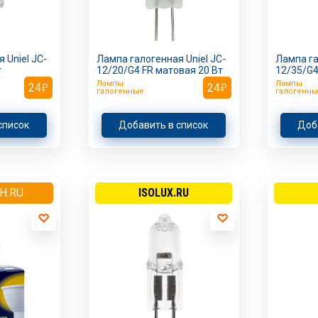
 Uniel JC-
Лампа галогенная Uniel JC-
Лампа га
т
12/20/G4 FR матовая 20 Вт
12/35/G4
Лампы
Лампы
24
24
галогенные
галогенны
список
Добавить в список
Доб
H.RU
ISOLUX.RU