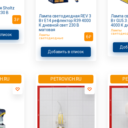
 Sholtz
230 В
Лампа светодиодная REV 3
Лампа с
3
Вт Е14 рефлектор R39 4000
Вт GU5.3
К дневной свет 230 В
4000 К д
матовая
Лампы
светодио
список
Лампы
6
светодиодные
Доб
Добавить в список
H.RU
PETROVICH.RU
PE