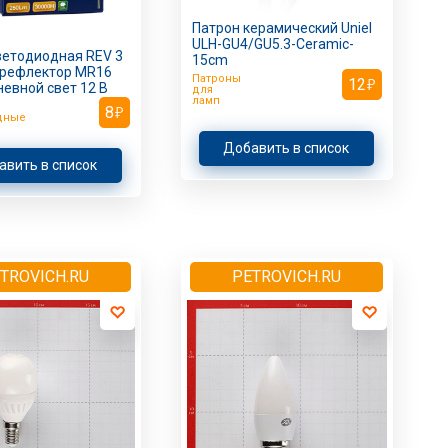
Патрон керамический Uniel
ULH-GU4/GU5.3-Ceramic-
ветодиодная REV 3
15cm
 рефлектор MR16
Патроны
12
невной свет 12 В
для
ламп
8
дные
Добавить в список
авить в список
TROVICH.RU
PETROVICH.RU