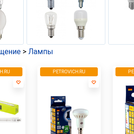
щение
>
Лампы
H.RU
PETROVICH.RU
PE