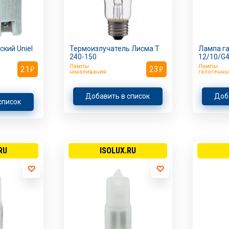
кий Uniel
Термоизлучатель Лисма Т
Лампа га
240-150
12/10/G4
Лампы
Лампы
21
23
накаливания
галогенны
Добавить в список
Доб
список
RU
ISOLUX.RU