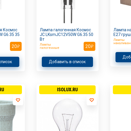
я Космос
Лампа галогенная Космос
Лампа на
 G6.35 35
JC LKsmJC12V50W G6.35 50
Е27 груш
Вт
Лампы
накаливан
Лампы
20
20
галогенные
Доб
список
Добавить в список
RU
ISOLUX.RU