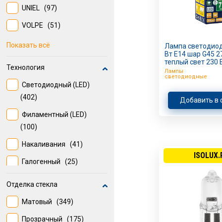
75
(16)
UNIEL
(97)
28 мм
(12)
VOLPE
(51)
BELLIGHT
(22)
Показать всё
Лампа светодиод
Вт E14 шар G45 2
WOLTA
(22)
теплый свет 230 
Технология
Лампы
ELEKTROSTANDARD
(19)
светодиодные
Светодиодный (LED)
OXION
(17)
(402)
Добавить в 
APEYRON
(14)
Филаментный (LED)
(100)
IEK
(10)
Накаливания
(41)
TDM ELECTRIC
(7)
ISOLUX.
Галогенный
(25)
Люминесцентный
(21)
Отделка стекла
Матовый
(349)
Прозрачный
(175)