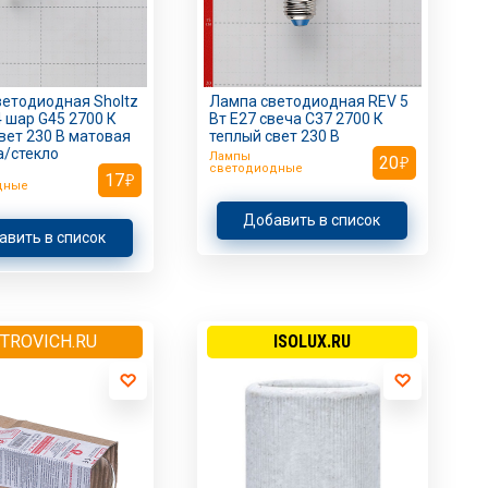
етодиодная Sholtz
Лампа светодиодная REV 5
4 шар G45 2700 К
Вт Е27 свеча С37 2700 К
вет 230 В матовая
теплый свет 230 В
а/стекло
Лампы
20
светодиодные
17
дные
Добавить в список
авить в список
TROVICH.RU
ISOLUX.RU