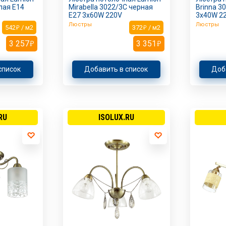
лая E14
Mirabella 3022/3C черная
Brinna 3
E27 3х60W 220V
3х40W 2
Люстры
Люстры
542
/ м2
372
/ м2
3 257
3 351
список
Добавить в список
Доб
RU
ISOLUX.RU