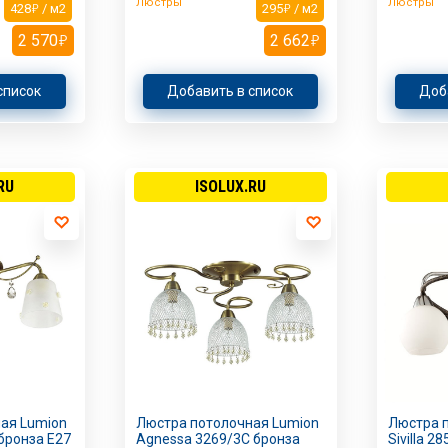
Люстры
Люстры
428
/ м2
295
/ м2
2 570
2 662
список
Добавить в список
Доб
RU
ISOLUX.RU
ая Lumion
Люстра потолочная Lumion
Люстра 
 бронза E27
Agnessa 3269/3C бронза
Sivilla 2