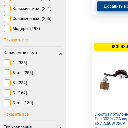
Добавить в 
Классический
(221)
Современный
(205)
Модерн
(193)
Прованс
(85)
Показать всё
ISOLUX.
Hi-tech
(54)
Количество ламп
Шарм
(50)
1
(338)
Кантри
(43)
5 шт
(288)
Природный
(41)
5
(234)
Сити
(30)
3
(162)
Арт-деко
(28)
3 шт
(130)
8
(125)
Показать всё
Люстра потолочн
Filla 3030/2CA к
6
(113)
E27 2х60W 220V
Тип крепления