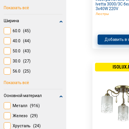
Ivetta 3000/3C бе
Для кухни
(308)
Показать всё
3х40W 220V
Люстры
Для прихожей
(251)
Ширина
Для зала
(250)
60.0
(45)
Для кафе
(140)
Добавить в 
40.0
(44)
Для ресторанов
(88)
50.0
(43)
Для дачи
(46)
30.0
(27)
ISOLUX.
Для кабинета
(17)
56.0
(25)
55.0
(24)
Показать всё
65.0
(23)
Основной материал
20.0
(17)
Металл
(916)
50
(15)
Железо
(29)
51.0
(15)
Хрусталь
(24)