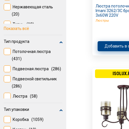
58.0
(15)
Люстра потолочн
Нержавеющая сталь
Imani 3262/3C бр
25.0
(15)
(20)
3х60W 220V
Люстры
Ткань
(19)
Показать всё
Дерево
(19)
Тип продукта
Алюминий
(17)
Добавить в 
Потолочная люстра
Пластик
(16)
(431)
Стекло
(15)
Подвесная люстра
(286)
ISOLUX.
Подвесной светильник
(286)
Люстра
(58)
Тип упаковки
Коробка
(1059)