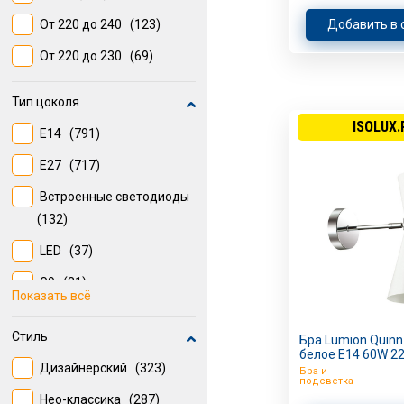
От 220 до 240
(123)
Добавить в 
От 220 до 230
(69)
Тип цоколя
ISOLUX.
E14
(791)
E27
(717)
Встроенные светодиоды
(132)
LED
(37)
G9
(31)
Показать всё
GU10
(18)
Стиль
Бра Lumion Quin
белое E14 60W 2
Дизайнерский
(323)
Бра и
подсветка
Нео-классика
(287)