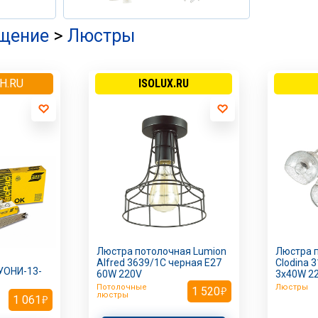
щение
>
Люстры
H.RU
ISOLUX.RU
Люстра потолочная Lumion
Люстра 
Alfred 3639/1C черная E27
Clodina 
УОНИ-13-
60W 220V
3х40W 2
Потолочные
Люстры
1 520
люстры
1 061