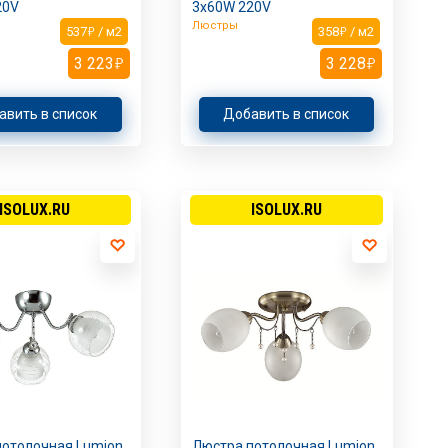
20V
3х60W 220V
Люстры
537
/ м2
358
/ м2
3 223
3 228
авить в список
Добавить в список
ISOLUX.RU
ISOLUX.RU
потолочная Lumion
Люстра потолочная Lumion