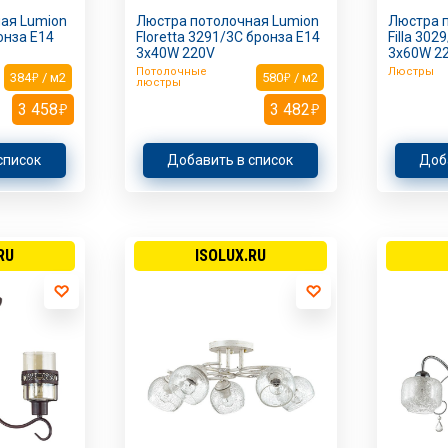
ая Lumion
Люстра потолочная Lumion
Люстра 
онза E14
Floretta 3291/3C бронза E14
Filla 302
3х40W 220V
3х60W 2
Потолочные
Люстры
384
/ м2
580
/ м2
люстры
3 458
3 482
список
Добавить в список
Доб
RU
ISOLUX.RU