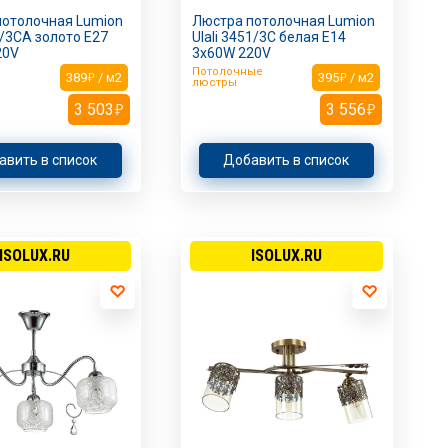
потолочная Lumion
Люстра потолочная Lumion
9/3CA золото E27
Ulali 3451/3C белая Е14
20V
3х60W 220V
Потолочные
389
/ м2
395
/ м2
люстры
3 503
3 556
авить в список
Добавить в список
ISOLUX.RU
ISOLUX.RU