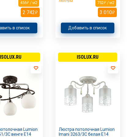
Люстры
456
/ м2
752
/ м2
2 742
3 010
авить в список
Добавить в список
ISOLUX.RU
ISOLUX.RU
потолочная Lumion
Люстра потолочная Lumion
851/3C венге E14
Imani 3263/3C белая E14