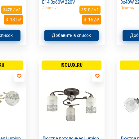
E14 3х60W 220V
3х40W 2
Люстры
Люстры
347
/ м2
351
/ м2
3 131
3 162
список
Добавить в список
Доб
RU
ISOLUX.RU
ая Lumion
Люстра потолочная Lumion
Люстра 