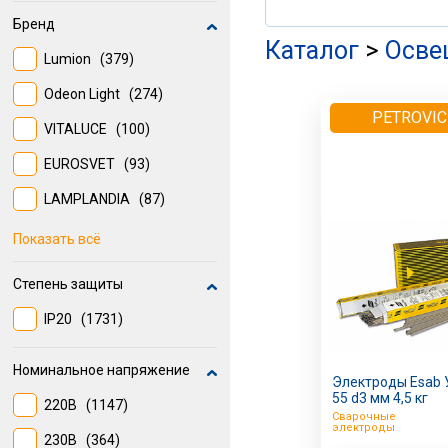
Бренд
Каталог
>
Осве
Lumion
(379)
Odeon Light
(274)
PETROVIC
VITALUCE
(100)
EUROSVET
(93)
LAMPLANDIA
(87)
MW-LIGHT
(74)
Показать всё
JLIGHT
(73)
Степень защиты
INSPIRE
(72)
IP20
(1731)
EGLO
(54)
Номинальное напряжение
LUMION
(52)
Электроды Esab 
55 d3 мм 4,5 кг
220В
(1147)
не указано
(48)
Сварочные
электроды
230В
(364)
DE CITY
(40)