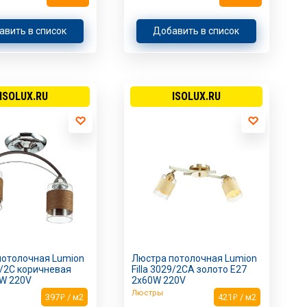
авить в список
Добавить в список
ISOLUX.RU
ISOLUX.RU
потолочная Lumion
Люстра потолочная Lumion
30/2C коричневая
Filla 3029/2CA золото E27
0W 220V
2х60W 220V
Люстры
397
/ м2
421
/ м2