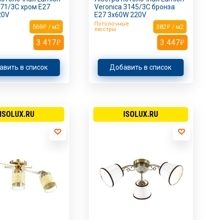
071/3C хром E27
Veronica 3145/3C бронза
20V
E27 3х60W 220V
Потолочные
569
/ м2
382
/ м2
люстры
3 417
3 447
авить в список
Добавить в список
ISOLUX.RU
ISOLUX.RU