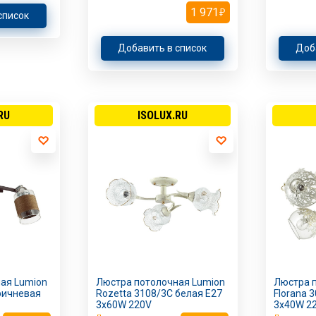
1 971
список
Добавить в список
Доб
RU
ISOLUX.RU
ая Lumion
Люстра потолочная Lumion
Люстра 
оричневая
Rozetta 3108/3C белая E27
Florana 
3х60W 220V
3х40W 2