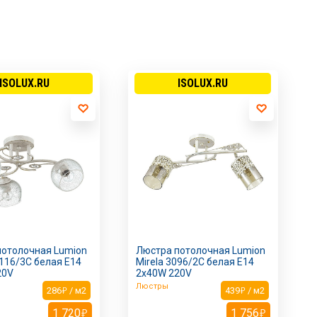
ISOLUX.RU
ISOLUX.RU
потолочная Lumion
Люстра потолочная Lumion
3116/3C белая E14
Mirela 3096/2C белая E14
20V
2х40W 220V
Люстры
286
/ м2
439
/ м2
1 720
1 756