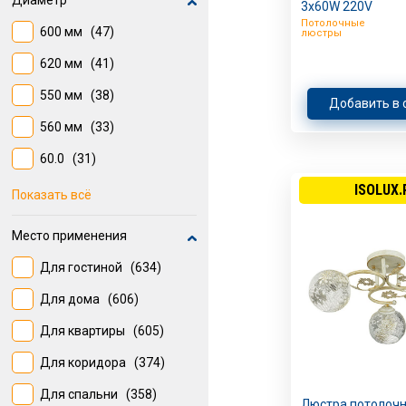
Диаметр
3х60W 220V
Потолочные
600 мм
(47)
люстры
620 мм
(41)
550 мм
(38)
Добавить в 
560 мм
(33)
60.0
(31)
ISOLUX.
540 мм
(30)
Показать всё
50.0
(30)
Место применения
500 мм
(29)
Для гостиной
(634)
580 мм
(24)
Для дома
(606)
630 мм
(21)
Для квартиры
(605)
530 мм
(19)
Для коридора
(374)
450 мм
(19)
Для спальни
(358)
Люстра потолочн