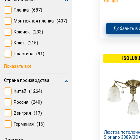
Люстры
6 шт
(83)
Планка
(687)
8 шт
(51)
Монтажная планка
(407)
4
(47)
Добавить в 
Крючок
(233)
4 шт
(20)
Крюк
(215)
2
(18)
Пластина
(91)
ISOLUX.
Скоба
(28)
Показать всё
Страна производства
Китай
(1264)
Россия
(249)
Венгрия
(17)
Германия
(16)
Люстра потолочн
Sipriano 3389/3C