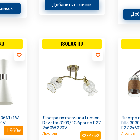
Добавить в список
список
Доб
RU
ISOLUX.RU
n 3661/1W
Люстра потолочная Lumion
Люстра 
20V
Rozetta 3109/2C бронза E27
Filla 30
2х60W 220V
E27 2х6
1 960
Люстры
Люстры
328
/ м2