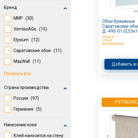
Бренд
МИР
(30)
Обои бумажные
Саратовские обо
VernissAGe
(15)
Д -495-01 (0,53х1
Обои в
Elysium
(12)
стиле
минимализм
Саратовские обои
(11)
MaxWall
(11)
Добавить в 
FIPAR
(10)
Показать всё
Industry
(6)
Страна производства
Rasch
(4)
Россия
(97)
PETROVIC
Melody
(3)
Германия
(5)
Нанесение клея
Клей наносится на стену