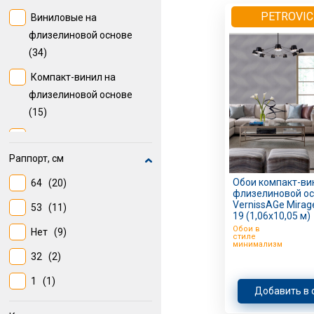
PETROVIC
Виниловые на
флизелиновой основе
(34)
Компакт-винил на
флизелиновой основе
(15)
Бумажные (дуплекс)
(11)
Раппорт, см
Обои компакт-ви
64
(20)
флизелиновой о
VernissAGe Mirag
53
(11)
19 (1,06х10,05 м)
Обои в
Нет
(9)
стиле
минимализм
32
(2)
1
(1)
Добавить в 