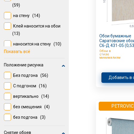
(59)
на стену
(14)
Клей наносится на обои
(13)
Обои бумажные
Саратовские обои 
наносится на стену
(10)
С6-Д 431-05 (0,5
Показать всё
Обои в
клей наносится на стену
стиле
минимализм
(4)
Положение рисунка
на обои
(3)
Без подгона
(56)
Добавить в 
С подгоном
(16)
вертикально
(14)
PETROVIC
без смещения
(4)
без подгона
(3)
Снятие обоев