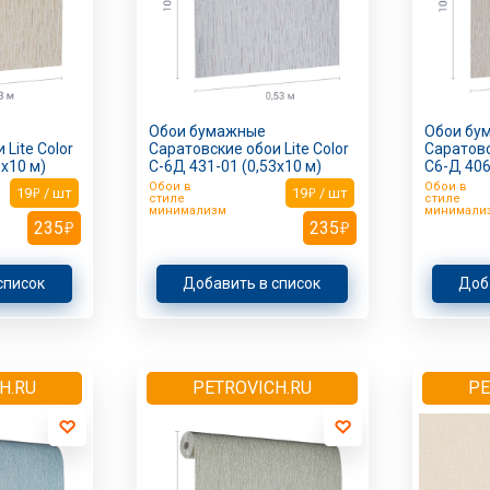
Обои бумажные
Обои бу
Lite Color
Саратовские обои Lite Color
Саратовс
3х10 м)
С-6Д 431-01 (0,53х10 м)
С6-Д 406
Обои в
Обои в
19
/ шт
19
/ шт
стиле
стиле
минимализм
минимали
235
235
список
Добавить в список
Доб
H.RU
PETROVICH.RU
PE