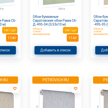
Обои бумажные
Обои бу
и Рама С6-
Саратовские обои Рама С6-
Саратов
0 м)
Д-495-04 (0,53х10 м)
-495-05 (
Обои в
Обои в
14
/ шт
14
/ шт
стиле
стиле
минимализм
минимали
114
114
список
Добавить в список
Доб
H.RU
PETROVICH.RU
PE