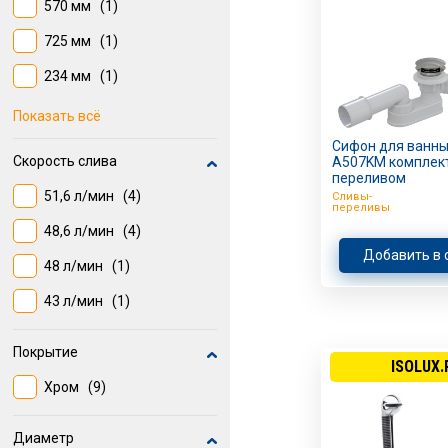
570 мм
(1)
725 мм
(1)
234 мм
(1)
1000 мм
(1)
Показать всё
520 мм
(1)
Сифон для ванны 
Скорость слива
A507KM комплект
переливом
280 мм
(1)
51,6 л/мин
(4)
Сливы-
переливы
48,6 л/мин
(4)
Добавить в 
48 л/мин
(1)
43 л/мин
(1)
Покрытие
ISOLUX.
Хром
(9)
Диаметр