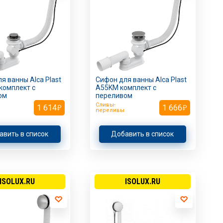
я ванны Alca Plast
Сифон для ванны Alca Plast
комплект с
A55KM комплект с
ом
переливом
Сливы-
1 614
1 666
переливы
авить в список
Добавить в список
ISOLUX.RU
ISOLUX.RU