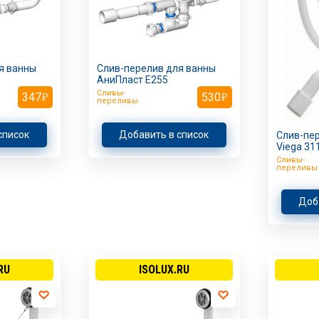
я ванны
Слив-перелив для ванны
АниПласт E255
Сливы-
347
530
переливы
список
Добавить в список
Слив-пе
Viega 31
Сливы-
переливы
Доб
RU
ISOLUX.RU