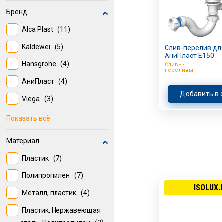
Бренд
Alca Plast
(11)
Kaldewei
(5)
Слив-перелив дл
АниПласт Е150
Hansgrohe
(4)
Сливы-
переливы
АниПласт
(4)
Добавить в 
Viega
(3)
Jacob Delafon
(1)
Показать всё
Материал
Пластик
(7)
Полипропилен
(7)
ISOLUX.
Металл, пластик
(4)
Пластик, Нержавеющая