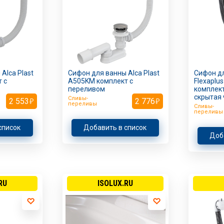
Alca Plast
Сифон для ванны Alca Plast
Сифон дл
 с
A505KM комплект с
Flexaplu
переливом
комплект
скрытая 
Сливы-
2 553
2 776
переливы
Сливы-
переливы
список
Добавить в список
Доб
RU
ISOLUX.RU