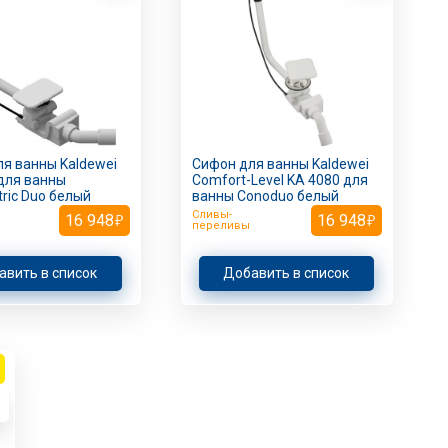
я ванны Kaldewei
Сифон для ванны Kaldewei
для ванны
Comfort-Level KA 4080 для
ic Duo белый
ванны Conoduo белый
Сливы-
16 948
16 948
переливы
авить в список
Добавить в список