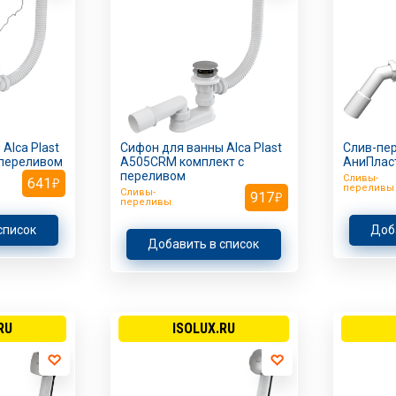
Alca Plast
Сифон для ванны Alca Plast
Слив-пе
 переливом
A505CRM комплект с
АниПлас
переливом
Сливы-
641
переливы
Сливы-
917
переливы
список
Доб
Добавить в список
RU
ISOLUX.RU