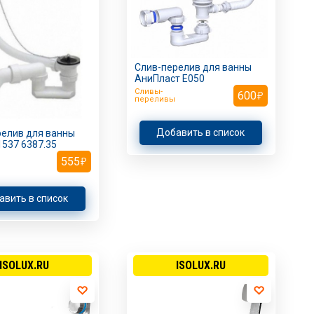
Слив-перелив для ванны
АниПласт Е050
Сливы-
600
переливы
Добавить в список
релив для ванны
1537 6387.35
555
авить в список
ISOLUX.RU
ISOLUX.RU