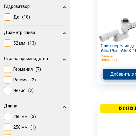
Гидрозатвор
Да
(18)
Диаметр слива
52 мм
(13)
Слив-перелив дл
Alca Plast A55K-1
Сливы-
Страна производства
переливы
Германия
(7)
Добавить в 
Россия
(2)
Чехия
(2)
Длина
ISOLUX.
260 мм
(3)
250 мм
(1)