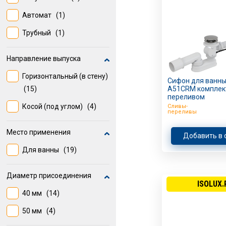
Автомат
(1)
Трубный
(1)
Направление выпуска
Горизонтальный (в стену)
Сифон для ванны 
(15)
A51CRM комплект
переливом
Косой (под углом)
(4)
Сливы-
переливы
Место применения
Добавить в 
Для ванны
(19)
Диаметр присоединения
ISOLUX.
40 мм
(14)
50 мм
(4)