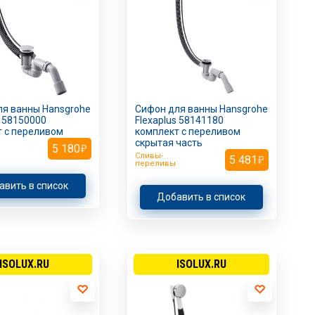
я ванны Hansgrohe
Сифон для ванны Hansgrohe
s 58150000
Flexaplus 58141180
 с переливом
комплект с переливом
скрытая часть
5 180
Сливы-
5 481
переливы
авить в список
Добавить в список
ISOLUX.RU
ISOLUX.RU