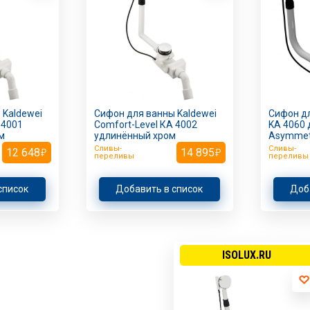
 Kaldewei
Сифон для ванны Kaldewei
Сифон дл
 4001
Comfort-Level КА 4002
KA 4060 
м
удлинённый хром
Asymmetr
Сливы-
Сливы-
12 648
14 895
переливы
переливы
список
Добавить в список
Доб
ISOLUX.RU