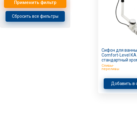
Применить фильтр
0,1 кг
(1)
Сбросить все фильтры
Сифон для ванны
Comfort-Level КА
стандартный хро
Сливы-
переливы
Добавить в 