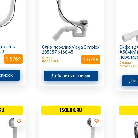
я ванны
Слив-перелив Viega Simplex
Сифон дл
00
285357 6168.45
A504KM 
перелив
Сливы-
1 676
1 679
переливы
Сливы-
переливы
список
Добавить в список
Доб
RU
ISOLUX.RU