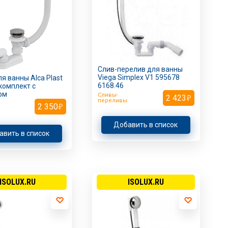
Слив-перелив для ванны
Viega Simplex V1 595678
я ванны Alca Plast
6168.46
комплект с
ом
Сливы-
2 423
переливы
2 350
Добавить в список
авить в список
ISOLUX.RU
ISOLUX.RU