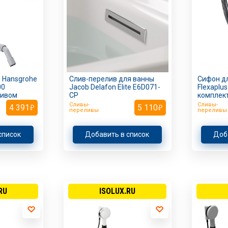
 Hansgrohe
Слив-перелив для ванны
Сифон дл
00
Jacob Delafon Elite E6D071-
Flexaplu
ливом
CP
комплект
Сливы-
Сливы-
4 391
5 110
переливы
переливы
список
Добавить в список
Доб
RU
ISOLUX.RU