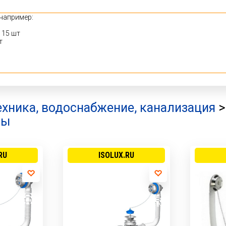
ехника, водоснабжение, канализация
вы
RU
ISOLUX.RU