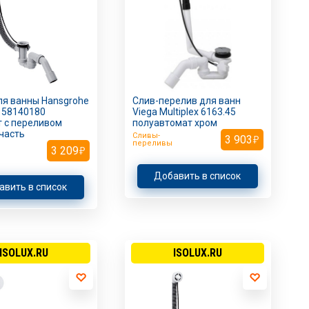
я ванны Hansgrohe
Слив-перелив для ванн
s 58140180
Viega Multiplex 6163.45
 с переливом
полуавтомат хром
часть
Сливы-
3 903
переливы
3 209
Добавить в список
авить в список
ISOLUX.RU
ISOLUX.RU