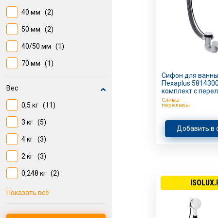
40 мм
(2)
50 мм
(2)
40/50 мм
(1)
70 мм
(1)
Сифон для ванны
Flexaplus 581430
Вес
комплект с пере
Сливы-
0,5 кг
(11)
переливы
3 кг
(5)
Добавить в 
4 кг
(3)
2 кг
(3)
0,248 кг
(2)
ISOLUX.
0,3 кг
(2)
Показать всё
0,001 кг
(1)