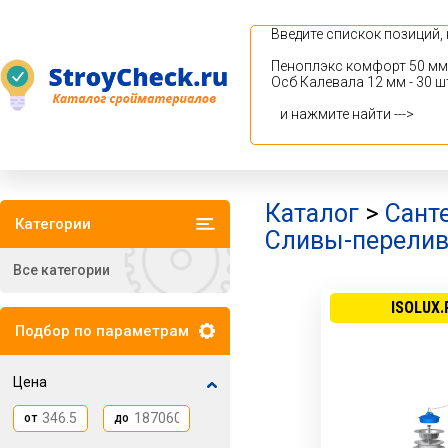
Каталог
>
Сант
Категории
Сливы-перели
Все категории
ISOLUX.
Подбор по параметрам
Цена
от
до