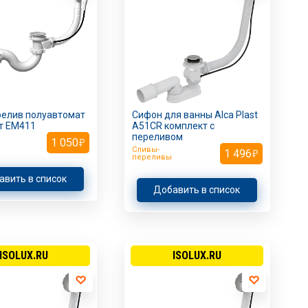
релив полуавтомат
Сифон для ванны Alca Plast
т EM411
A51CR комплект с
переливом
1 050
Сливы-
1 496
переливы
авить в список
Добавить в список
ISOLUX.RU
ISOLUX.RU