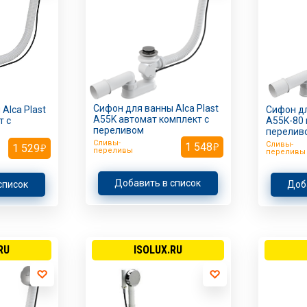
Сифон для ванны Alca Plast
Alca Plast
Сифон дл
A55K автомат комплект с
 с
A55K-80 
переливом
перелив
Сливы-
Сливы-
1 548
1 529
переливы
переливы
Добавить в список
список
Доб
RU
ISOLUX.RU